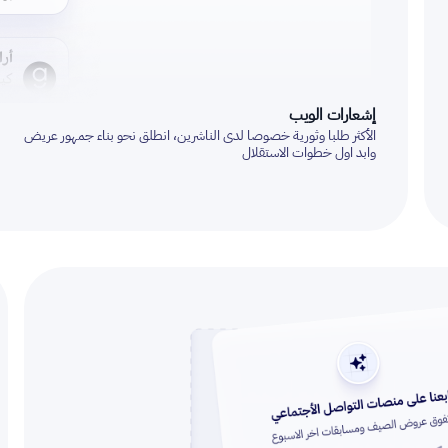
إشعارات الويب
الأكثر طلبا وثورية خصوصا لدى الناشرين، انطلق نحو بناء جمهور عريض
وابد اول خطوات الاستقلال