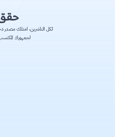
حقق ا
لجمهورك المكتسب 